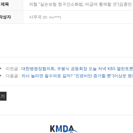
제목
의협 “실손보험 청구간소화법, 비급여 통제할 것”(김종민
작성자
사무국
[ID: mu***]
이전글 :
대한병원장협의회, 우봉식 공동회장 오늘 저녁 KBS 열린토론
다음글 :
의사 늘리면 필수의료 갈까? "진료비만 증가할 뿐"(이상운 
보기