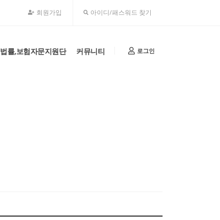
회원가입
아이디/패스워드 찾기
법률,보험자문지원단
커뮤니티
로그인