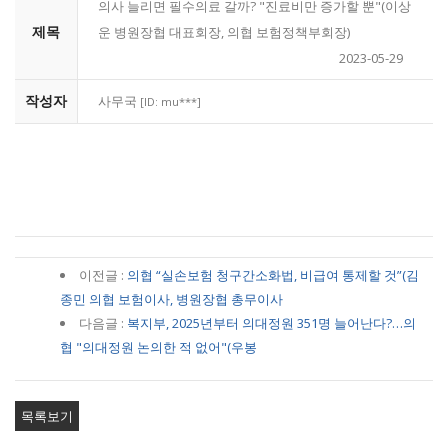
의사 늘리면 필수의료 갈까? "진료비만 증가할 뿐"(이상
제목
운 병원장협 대표회장, 의협 보험정책부회장)
2023-05-29
작성자
사무국
[ID: mu***]
이전글 :
의협 “실손보험 청구간소화법, 비급여 통제할 것”(김
종민 의협 보험이사, 병원장협 총무이사
다음글 :
복지부, 2025년부터 의대정원 351명 늘어난다?…의
협 "의대정원 논의한 적 없어"(우봉
목록보기