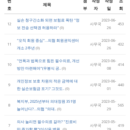
번
첨
작성
작성
조
제목
호
부
자
일
회
실손 청구간소화 되면 보험료 폭탄 "정
2023-06-
12
사무국
453
보 전송 선택권 허용하라"
26
(0)
"오직 회원 중심"…의협 회원권익센터
2023-06-
11
사무국
432
개소 2주년
26
(0)
"언폭과 법폭으로 힘든 필수의료, 개선
2023-06-
10
사무국
414
방안 마련해야"(우봉식 공..
08
(0)
개인정보 보호 차원의 적은 금액에 대
2023-06-
9
사무국
440
한 실손보험금 포기? 그것도..
01
(0)
복지부, 2025년부터 의대정원 351명
2023-05-
8
사무국
565
늘어난다?…의협 "의대..
29
(0)
의사 늘리면 필수의료 갈까? "진료비
2023-05-
7
사무국
419
만 증가할 뿐"(이상운 병원..
29
(0)