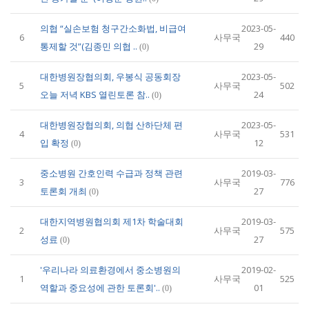
의협 “실손보험 청구간소화법, 비급여
2023-05-
6
사무국
440
통제할 것”(김종민 의협 ..
29
(0)
대한병원장협의회, 우봉식 공동회장
2023-05-
5
사무국
502
오늘 저녁 KBS 열린토론 참..
24
(0)
대한병원장협의회, 의협 산하단체 편
2023-05-
4
사무국
531
입 확정
12
(0)
중소병원 간호인력 수급과 정책 관련
2019-03-
3
사무국
776
토론회 개최
27
(0)
대한지역병원협의회 제1차 학술대회
2019-03-
2
사무국
575
성료
27
(0)
'우리나라 의료환경에서 중소병원의
2019-02-
1
사무국
525
역할과 중요성에 관한 토론회'..
01
(0)